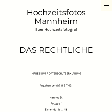
Hochzeitsfotos
Hochzeitsfotos Mannheim
Mannheim
Über Hannes
Euer Hochzeitsfotograf
Das sagen die Paare
DAS RECHTLICHE
das Rechtliche
Preise
IMPRESSUM / DATENSCHUTZERKLÄRUNG
Angaben gemäß § 5 TMG:
Hannes D.
Fotograf
Eichendorffstr. 48