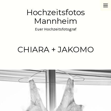
Hochzeitsfotos
Hochzeitsfotos Mannheim
Mannheim
Über Hannes
Euer Hochzeitsfotograf
Das sagen die Paare
CHIARA + JAKOMO
das Rechtliche
Preise